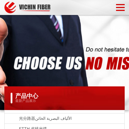
产品中心
最新产品展示
光分路器الألياف البصرية الخائن
FTTH 皮线光缆