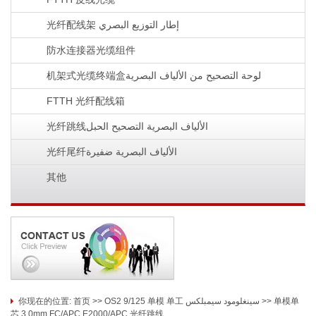
光纤配线架 إطار التوزيع البصري
防水连接器光缆组件
机架式光缆终端盒لوحة التصحيح من الألياف البصرية
FTTH 光纤配线箱
光纤跳线الألياف البصرية التصحيح الحبل
光纤尾纤الألياف البصرية ضفيرة
其他
你现在的位置:
首页
>>
OS2 9/125 单模 单工 سينغلومود سيمبلكس
>>
单模单
芯 3.0mm FC/APC E2000/APC 光纤跳线