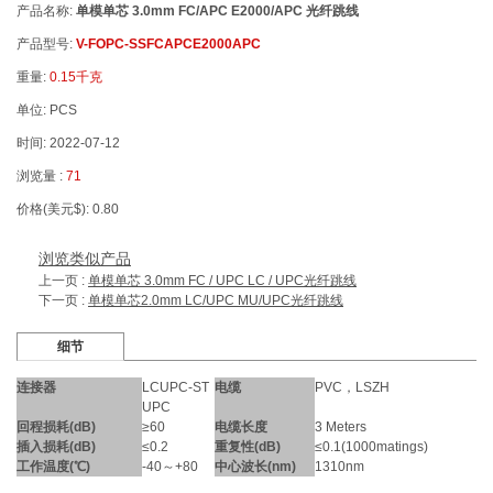
产品名称:
单模单芯 3.0mm FC/APC E2000/APC 光纤跳线
产品型号:
V-FOPC-SSFCAPCE2000APC
重量:
0.15千克
单位: PCS
时间: 2022-07-12
浏览量 :
71
价格(美元$): 0.80
浏览类似产品
上一页 :
单模单芯 3.0mm FC / UPC LC / UPC光纤跳线
下一页 :
单模单芯2.0mm LC/UPC MU/UPC光纤跳线
细节
连接器
LCUPC-ST
电缆
PVC，LSZH
UPC
回程损耗(dB)
≥60
电缆长度
3 Meters
插入损耗(dB)
≤0.2
重复性(dB)
≤0.1(1000matings)
工作温度(℃)
-40～+80
中心波长(nm)
1310nm