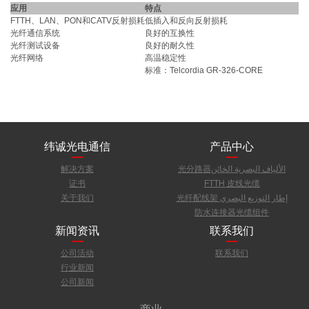
应用
特点
FTTH、LAN、PON和CATV反射损耗
低插入和反向反射损耗
光纤通信系统
良好的互换性
光纤测试设备
良好的耐久性
光纤网络
高温稳定性
标准：Telcordia GR-326-CORE
纬诚光电通信
产品中心
解决方案
光分路器الألياف البصرية الخائن
证书
FTTH 皮线光缆
关于我们
光纤配线架 إطار التوزيع البصري
防水连接器光缆组件
新闻资讯
联系我们
公司活动
联系我们
行业新闻
公司新闻